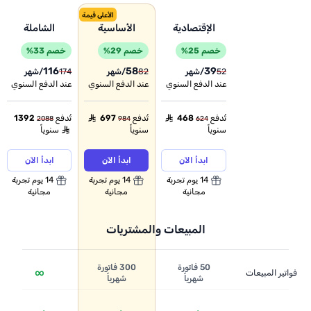
الأعلى قيمة
الإقتصادية
الأساسية
الشاملة
Pricing plan compariso
خصم 25%
خصم 29%
خصم 33%
116
58
39
52
/شهر
82
/شهر
174
/شهر
عند الدفع السنوي
عند الدفع السنوي
عند الدفع السنوي
تُدفع
468
⃁
تُدفع
697
⃁
تُدفع
1392
2088
984
624
Price
سنوياً
سنوياً
⃁ سنوياً
ابدأ الآن
ابدأ الآن
ابدأ الآن
14 يوم تجربة
14 يوم تجربة
14 يوم تجربة
مجانية
مجانية
مجانية
المبيعات والمشتريات
50 فاتورة
300 فاتورة
∞
فواتير المبيعات
شهرياً
شهرياً