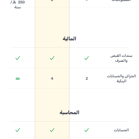
250 ⃁/
سنة
المالية
سندات القبض
والصرف
الخزائن والحسابات
∞
4
2
البنكية
المحاسبة
الحسابات