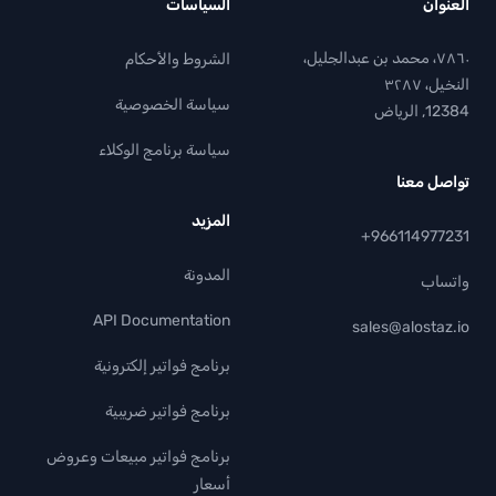
العنوان
السياسات
٧٨٦٠، محمد بن عبدالجليل،
الشروط والأحكام
النخيل، ٣٢٨٧
سياسة الخصوصية
12384, الرياض
سياسة برنامج الوكلاء
تواصل معنا
المزيد
+966114977231
المدونة
واتساب
API Documentation
sales@alostaz.io
برنامج فواتير إلكترونية
برنامج فواتير ضريبية
برنامج فواتير مبيعات وعروض
أسعار